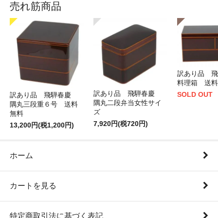
売れ筋商品
訳あり品 
料理箱 送料
訳あり品 飛騨春慶
SOLD OUT
訳あり品 飛騨春慶
隅丸二段弁当女性サイ
隅丸三段重６号 送料
ズ
無料
7,920円(税720円)
13,200円(税1,200円)
ホーム
カートを見る
特定商取引法に基づく表記