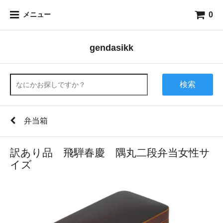
0
メニュー
gendasikk
検索
弁当箱
訳あり品 飛騨春慶 隅丸二段弁当女性サ
イズ